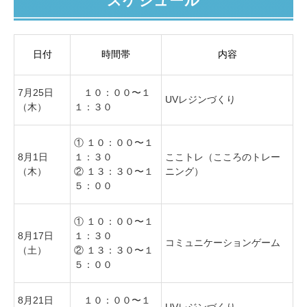
スケジュール
日付
時間帯
内容
7月25日
１０：００〜１
UVレジンづくり
（木）
１：３０
① １０：００〜１
8月1日
１：３０
ここトレ（こころのトレー
（木）
② １３：３０〜１
ニング）
５：００
① １０：００〜１
8月17日
１：３０
コミュニケーションゲーム
（土）
② １３：３０〜１
５：００
8月21日
１０：００〜１