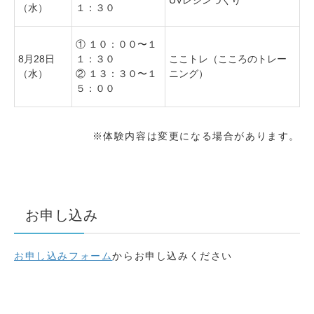
UVレジンづくり
（水）
１：３０
① １０：００〜１
8月28日
１：３０
ここトレ（こころのトレー
（水）
② １３：３０〜１
ニング）
５：００
※体験内容は変更になる場合があります。
お申し込み
お申し込みフォーム
からお申し込みください